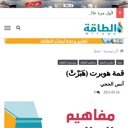
لأول مرة عالميًا.. منصة طاقة رياح عائمة بنظام الشد (فيديو)
الق
الرئيسية
/
نفط
نفط
تقارير النفط
مفاهيم الطاقة
موسوعة الطاقة
قمة هوبرت (هَبَرْتْ)
أنس الحجي
0
2021-03-24