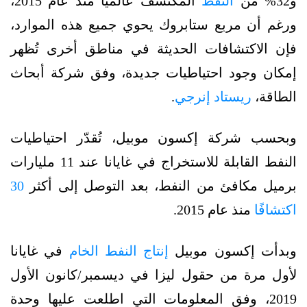
و32% من
النفط
المكتشف عالميًا منذ عام 2015،
ورغم أن مربع ستابروك يحوي جميع هذه الموارد،
فإن الاكتشافات الحديثة في مناطق أخرى تُظهر
إمكان وجود احتياطيات جديدة، وفق شركة أبحاث
الطاقة،
ريستاد إنرجي
.
وبحسب شركة إكسون موبيل، تُقدّر احتياطيات
النفط القابلة للاستخراج في غايانا عند 11 مليارات
برميل مكافئ من النفط، بعد التوصل إلى أكثر
30
اكتشافًا
منذ عام 2015.
وبدأت إكسون موبيل
إنتاج النفط الخام
في غايانا
لأول مرة من حقول ليزا في ديسمبر/كانون الأول
2019، وفق المعلومات التي اطلعت عليها وحدة