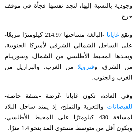
وجودية بالنسبة إليها، لتجد نفسها فجأة في موقف
حرج.
وتقع
غايانا
-البالغة مساحتها 214.97 كيلومترًا مربعًا-
على الساحل الشمالي الشرقي لأميركا الجنوبية،
ويحدها المحيط الأطلسي من الشمال، وسورينام
من الشرق، و
فنزويلا
من الغرب، والبرازيل من
الغرب والجنوب.
وفي العادة، تكون غايانا عُرضة -بصفة خاصة-
للفيضانات
والتعرية والتملح، إذ يمتد ساحل البلاد
لمسافة 430 كيلومترًا على المحيط الأطلسي،
ويكون أقل من متوسط مستوى المد بنحو 1.4 مترًا.