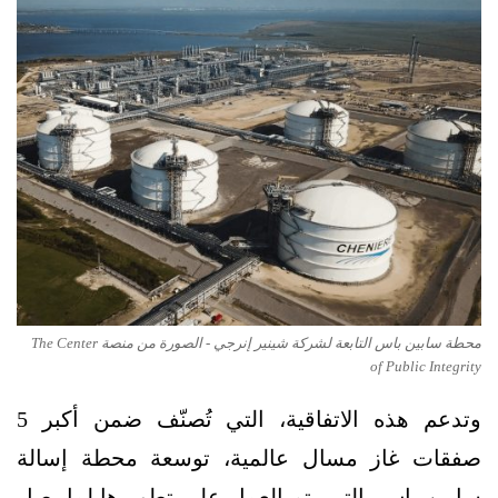
محطة سابين باس التابعة لشركة شينير إنرجي - الصورة من منصة The Center
of Public Integrity
وتدعم هذه الاتفاقية، التي تُصنّف ضمن أكبر 5
صفقات غاز مسال عالمية، توسعة محطة إسالة
سابين باس، التي يتم العمل على تطويرها لما يصل