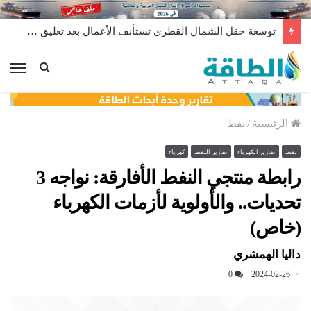
توسعة حقل الشمال القطري تستأنف الأعمال بعد تعليق مؤقت
الق
الرئيسية
/
نفط
نفط
تقارير الكهرباء
تقارير النفط
كهرباء
رابطة منتجي النفط الأفارقة: نواجه 3
تحديات.. والأولوية لأزمات الكهرباء
(خاص)
داليا الهمشري
0
2024-02-26