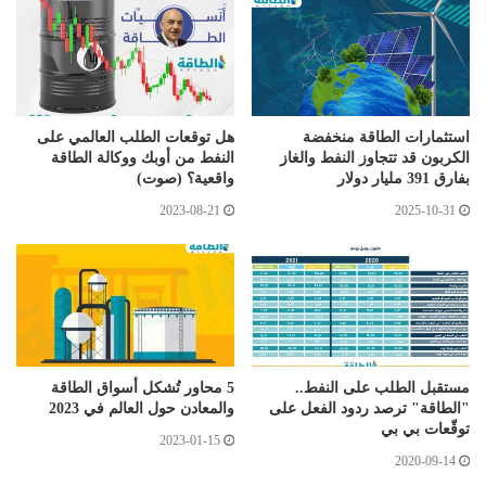
استثمارات الطاقة منخفضة
هل توقعات الطلب العالمي على
الكربون قد تتجاوز النفط والغاز
النفط من أوبك ووكالة الطاقة
بفارق 391 مليار دولار
واقعية؟ (صوت)
2023-08-21
2025-10-31
مستقبل الطلب على النفط..
5 محاور تُشكل أسواق الطاقة
"الطاقة" ترصد ردود الفعل على
والمعادن حول العالم في 2023
توقّعات بي بي
2023-01-15
2020-09-14