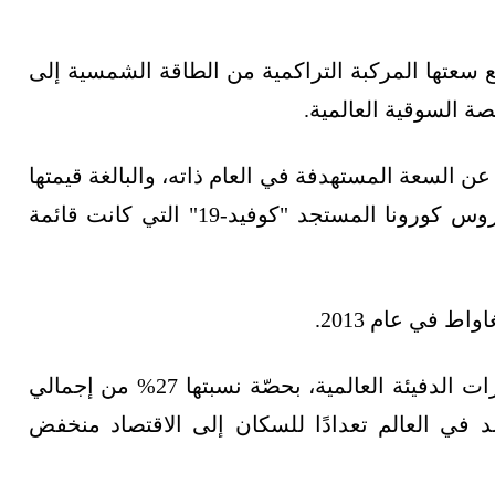
ن 87.4 غيغاواط خلال عام 2022، لترفع سعتها المركبة التراكمية من الطاقة الشمسية إلى
انخفضت السعة التي أضافتها بكين في عام 2022 عن السعة المستهدفة في العام ذاته، والبالغة قيمتها
108 غيغاواط، وسط قيود الإغلاق ذات الصلة بفيروس كورونا المستجد "كوفيد-19" التي كانت قائمة
وظلّت الصين أكبر دولة مساهمة في انبعاثات غازات الدفيئة العالمية، بحصّة نسبتها 27% من إجمالي
لد في العالم تعدادًا للسكان إلى الاقتصاد منخفض