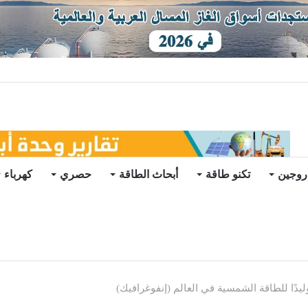
توقعات
روجين
تكنو طاقة
أبحاث الطاقة
حصري
كهرباء