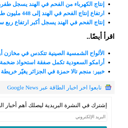
إنتاج الكهرباء من الفحم في الهند يسجل طفرة
ارتفاع إنتاج الفحم في الهند إلى 448 مليون طن خلال شهر واحد
إنتاج الفحم في الهند يسجل أكبر ارتفاع ربع 
اقرأ أيضًا..
الألواح الشمسية الصينية تتكدس في مخازن أورو
أرامكو السعودية تكمل صفقة استحواذ ضخمة في الصين بق
خبير: منجم تالا حمزة في الجزائر يغيّر خريطة ا
تابعوا اخر اخبار الطاقة عبر Google News
إشترك في النشرة البريدية ليصلك أهم أخبار ال