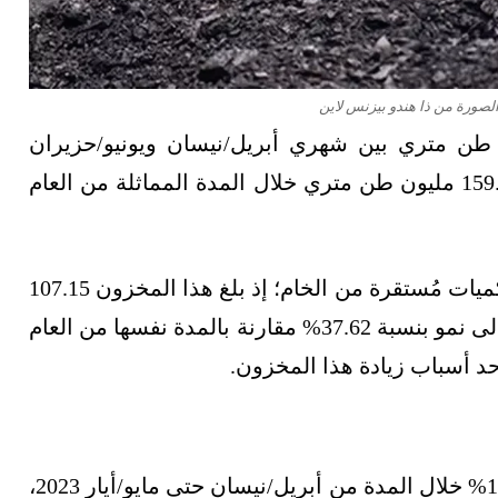
الصورة من ذا هندو بيزنس لاين
 "كول إنديا" إنتاج 175.48 مليون طن متري بين شهري أبريل/نيسان ويونيو/حزيران
2023، مُحقِّقَةً معدل نمو قدره 9.85% مقارنة بـ159.75 مليون طن متري خلال المدة المماثلة من العام
وعلى صعيد المخزون المتوافر من الفحم؛ فهناك كميات مُستقرة من الخام؛ إذ بلغ هذا المخزون 107.15
مليون طن في نهاية يونيو/حزيران 2023؛ ما يُشير إلى نمو بنسبة 37.62% مقارنة بالمدة نفسها من العام
في الوقت نفسه، زادت واردات الفحم بنسبة 16.76% خلال المدة من أبريل/نيسان حتى مايو/أيار 2023،