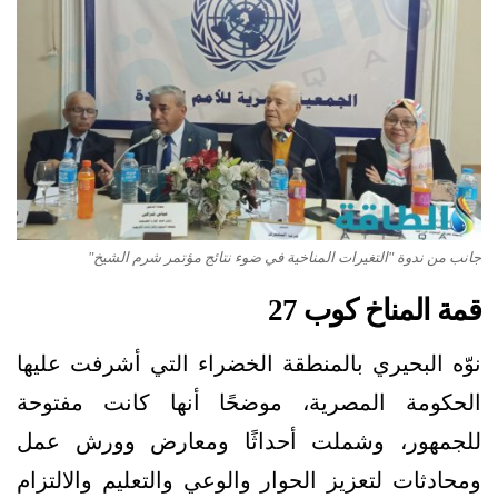
جانب من ندوة "التغيرات المناخية في ضوء نتائج مؤتمر شرم الشيخ"
قمة المناخ كوب 27
نوّه البحيري بالمنطقة الخضراء التي أشرفت عليها
الحكومة المصرية، موضحًا أنها كانت مفتوحة
للجمهور، وشملت أحداثًا ومعارض وورش عمل
ومحادثات لتعزيز الحوار والوعي والتعليم والالتزام