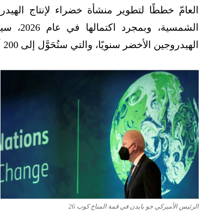
العامّ خططًا لتطوير منشأة خضراء لإنتاج الهيد
الهيدروجين الأخضر سنويًا، والتي ستُحَوَّل إلى 200 ألف طن من الوقود، الأمونيا الخضراء، للنقل.
الرئيس الأميركي جو بايدن في قمة المناخ كوب 26