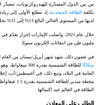
من بين الدول المصدّرة للهيدروكربونات، تتصدّر ال
تكلفة
الطاقة المتجددة
، إذ تتطلع الأولى إلى زي
لديها من المستوى الحالي البالغ 13% إلى 31% بحلول عام 2025.
خلال عام 2021، واصلت الإمارات إحراز تقدّم في
م
مليون طن من انبعاثات الكربون سنويًا.
في غضون ذلك، شهد شهر أبريل/نيسان من العام ال
سكاكا
للطاقة الشمسية بقد
العامة في البلاد، وتبع ذلك، في أغسطس/آب، إعلا
محطة سدير للط
الطاقة في العالم عند اكتمالها.
الطلب على المعادن