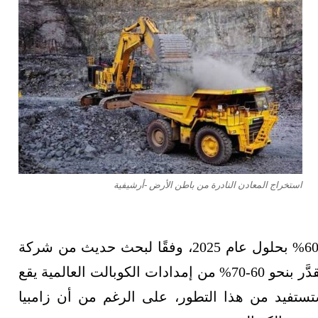
استخراج المعادن النادرة من باطن الأرض -أرشيفية
من المقرر أن ينمو الطلب على الكوبالت بنسبة 60% بحلول عام 2025، وفقًا لبحث حديث من شركة
الاستشارات العالمية ماكينزي، بالنظر إلى أن ما يُقدَّر بنحو 60-70% من إمدادات الكوبالت العالمية يقع
ستستفيد من هذا التطور، على الرغم من أن زامبيا