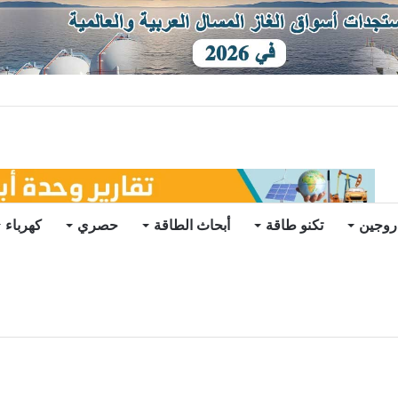
توقعات
روجين
تكنو طاقة
أبحاث الطاقة
حصري
كهرباء