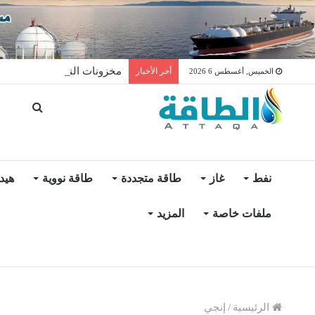
مخزونات النفط الأميركية ترتفع 2.5 مليون برميل عكس ال
أخر الأخبار
الخميس, أغسطس 6 2026
نفط
غاز
طاقة متجددة
طاقة نووية
هيد
ملفات خاصة
المزيد
الرئيسية
/
إنجي