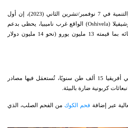
ني (2023)، إن أول
ويُدعى أوشيفيلا (Oshivela) الواقع غرب ناميبيا، يحظى بدعم
الحكومة الفيدرالية الألمانية التي أسهمت في بنائه بما قيمته 13 مليون يورو (نحو 14 مليون دولار
وتلامس سعة أول مصنع لإنتاج الحديد الأخضر في أفريقيا 15 ألف طن سنويًا، تُستعمَل فيها مصادر
بعاثات كربونية ضارة بالبيئة.
عالية عبر إضافة
فحم الكوك
من الفحم الصلب، الذي