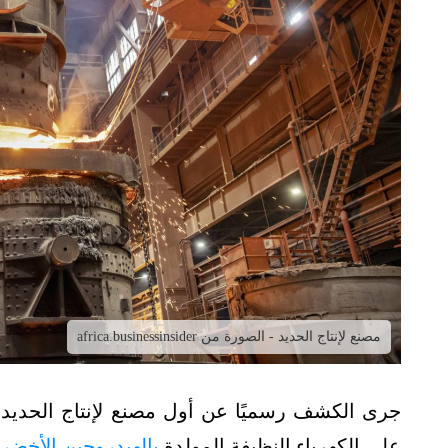
مصنع لإنتاج الحديد - الصورة من africa.businessinsider
جرى الكشف رسميًا عن أول مصنع لإنتاج الحديد ا
على الكهرباء النظيفة المولدة
بالهيدروجين الأخضر