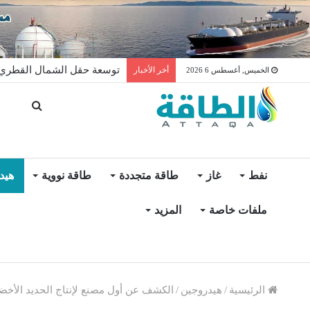
توسعة حقل الشمال القطري ت
أخر الأخبار
الخميس, أغسطس 6 2026
نفط
غاز
طاقة متجددة
طاقة نووية
هيد
ملفات خاصة
المزيد
الرئيسية
/
هيدروجين
/
الكشف عن أول مصنع لإنتاج الحديد الأخضر