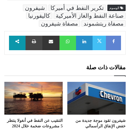
تكرير النفط في أميركا
شيفرون
الوسوم
صناعة النفط والغاز الأميركية
كاليفورنيا
مصفاة ريتشموند
مصفاة شيفرون
Facebook
LinkedIn
WhatsApp
مشاركة عبر البريد
طباعة
X
مقالات ذات صلة
شيفرون تقود موجة جديدة من
التنقيب عن النفط في أنغولا ينتظر
خفض الإنفاق الرأسمالي
5 مشروعات ضخمة خلال 2024