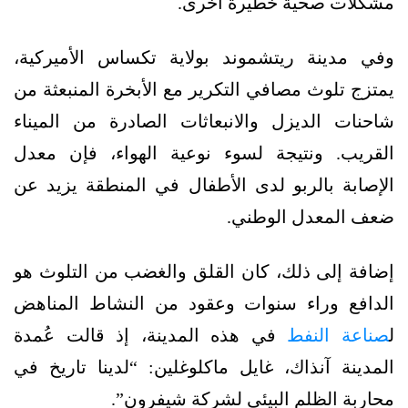
مشكلات صحية خطيرة أخرى.
وفي مدينة ريتشموند بولاية تكساس الأميركية،
يمتزج تلوث مصافي التكرير مع الأبخرة المنبعثة من
شاحنات الديزل والانبعاثات الصادرة من الميناء
القريب. ونتيجة لسوء نوعية الهواء، فإن معدل
الإصابة بالربو لدى الأطفال في المنطقة يزيد عن
ضعف المعدل الوطني.
إضافة إلى ذلك، كان القلق والغضب من التلوث هو
الدافع وراء سنوات وعقود من النشاط المناهض
ل
صناعة النفط
في هذه المدينة، إذ قالت عُمدة
المدينة آنذاك، غايل ماكلوغلين: “لدينا تاريخ في
محاربة الظلم البيئي لشركة شيفرون”.