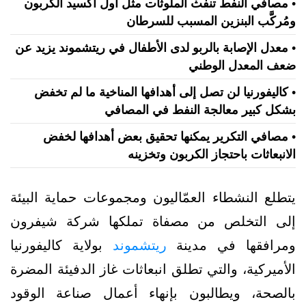
• مصافي النفط تنفث الملوثات مثل أول أكسيد الكربون
ومُركَّب البنزين المسبب للسرطان
• معدل الإصابة بالربو لدى الأطفال في ريتشموند يزيد عن
ضعف المعدل الوطني
• كاليفورنيا لن تصل إلى أهدافها المناخية ما لم تخفض
بشكل كبير معالجة النفط في المصافي
• مصافي التكرير يمكنها تحقيق بعض أهدافها لخفض
الانبعاثات باحتجاز الكربون وتخزينه
يتطلع النشطاء العمّاليون ومجموعات حماية البيئة
إلى التخلص من مصفاة تملكها شركة شيفرون
ومرافقها في مدينة
ريتشموند
بولاية كاليفورنيا
الأميركية، والتي تطلق انبعاثات غاز الدفيئة المضرة
بالصحة، ويطالبون بإنهاء أعمال صناعة الوقود