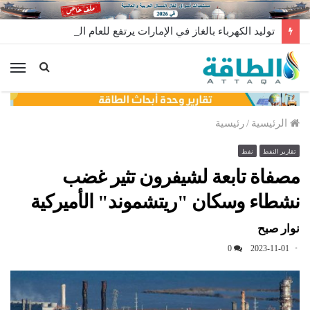
توليد الكهرباء بالغاز في الإمارات يرتفع للعام الثاني
الق
الرئيسية
/
رئيسية
تقارير النفط
نفط
مصفاة تابعة لشيفرون تثير غضب
نشطاء وسكان "ريتشموند" الأميركية
نوار صبح
0
2023-11-01