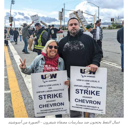
عمال النفط يحتجون ضد ممارسات مصفاة شيفرون – الصورة من أسوشيتد