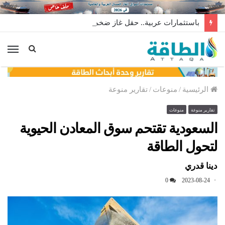
باستثمارات عربية.. حقل غاز ضخم ينتظر قرارًا مصيريًا
الق
الرئيسية
/
منوعات
/
تقارير منوعة
تقارير منوعة
منوعات
السعودية تقتحم سوق المعادن الحيوية
لتحول الطاقة
دينا قدري
0
2023-08-24