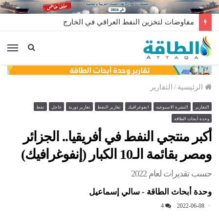
طائرة مجهولة تنفجر داخل مصفاة الزاوية في ليبيا.. من وراء إطلاقها؟
الق
الرئيسية
/
التقارير
التقارير
النشرة الاسبوعية
انفوغرافيك
تقارير النفط
تقارير دورية
عاجل
نفط
وحدة أبحاث الطاقة
أكبر منتجي النفط في أفريقيا.. الجزائر
ومصر بقائمة الـ10 الكبار (إنفوغرافيك)
حسب تقديرات لعام 2022
وحدة أبحاث الطاقة - سالي إسماعيل
4
2022-06-08