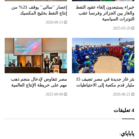
خبراء يستبعدون إلغاء عقود النفط
إعصار "سالي" يوقف 21% من
والغاز بين الجزائر وفرنسا عقب
إنتاج النفط بخليج المكسيك
التوترات السياسية
2020-09-15
2025-03-20
بئر غاز جديدة في مصر تضيف 15
مصر تتفاوض لإدخال منجم ذهب
مليار قدم مكعبة إلى الاحتياطيات
مهم على خريطة الإنتاج العالمية
2025-09-06
2026-06-21
‫4 تعليقات
ي
ياباياي
: