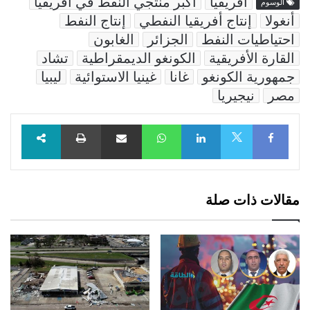
أفريقيا
أكبر منتجي النفط في أفريقيا
الوسوم
أنغولا
إنتاج أفريقيا النفطي
إنتاج النفط
احتياطيات النفط
الجزائر
الغابون
القارة الأفريقية
الكونغو الديمقراطية
تشاد
جمهورية الكونغو
غانا
غينيا الاستوائية
ليبيا
مصر
نيجيريا
Facebook
LinkedIn
WhatsApp
مشاركة عبر البريد
طباعة
X
مقالات ذات صلة