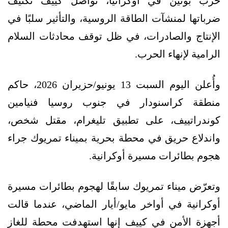
حرب بوتين في أوكرانيا، تواصل كييف تكثيف
ضرباتها لمنشآت الطاقة الروسية، والتأثير سلبًا في
الإنتاج والصادرات، في ⁠ظل توقف محادثات السلام
الرامية ​لإنهاء الحرب.
وأُعلن اليوم السبت 13 يونيو/حزيران 2026، حاكم
منطقة ​كراسنودار في جنوب روسيا فنيامين
كوندراتييف، على تطبيق ‌تليغرام، مقتل شخص،
واندلاع حريق في محطة بحرية بميناء تمريوك جراء
هجوم بطائرات ​مسيرة أوكرانية.
وتعرّض ميناء تمريوك سابقًا ​لهجوم بطائرات مسيرة
أوكرانية في أواخر مايو/أيار الماضي، عندما قالت
أجهزة الأمن في ​كييف إنها استهدفت محطة ​للغاز