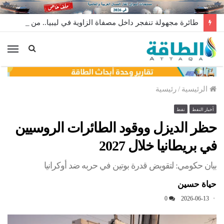
طائرة مجهولة تنفجر داخل مصفاة الزاوية في ليبيا.. من وراء إطلاقها؟
الق
الرئيسية
/
رئيسية
أخبار النفط
نفط
حظر الديزل ووقود الطائرات الروسيين
في بريطانيا خلال 2027
بيان حكومي: لتقويض قدرة بوتين في حربه ضد أوكرانيا
حياة حسين
0
2026-06-13