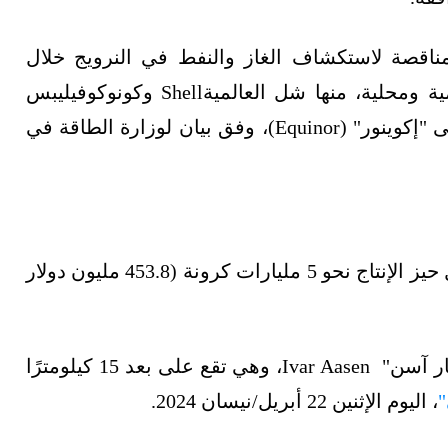
ناقصة لاستكشاف الغاز والنفط في النرويج خلال
أغسطس/آب 2023، التي اجتذبت 25 شركة عالمية ومحلية، منها شل العالميةShell وكونوكوفيليبس
وشركة النفط البريطانية "بي بي" (BP)، إضافة إلى "إكوينور" (Equinor)، وفق بيان لوزارة الطاقة في
يدخل حيز الإنتاج نحو 5 مليارات كرونة (453.8 مليون دولار
وربطت الشركة المطورة الحقل بمنصة حقل "إيفار آسن" Ivar Aasen، وهي تقع على بعد 15 كيلومترًا
"
، اليوم الإثنين 22 أبريل/نيسان 2024.