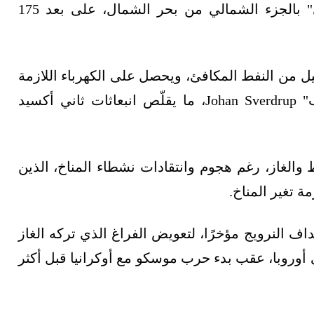
ويقع حقل إيفان آسن في منطقة "أوتسيرا هاي" بالجزء الشمالي من بحر الشمال، على بعد 175
قل نفط هانز نحو 20 مليون برميل من النفط المكافئ، ويحصل على الكهرباء اللازمة
للإنتاج من الشاطئ عبر حقل "جوهان سفيردرب" Johan Sverdrup، ما يقلّص انبعاثات ثاني أكسيد
لغاز، رغم هجوم وانتقادات نشطاء المناخ، الذين
ة تغير المناخ.
اف النرويج مؤخرًا، لتعويض الفراغ الذي تركه الغاز
 أوروبا، عقب بدء حرب موسكو مع أوكرانيا قبل أكثر