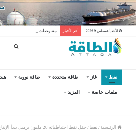
مفاوضات لتخزين النفط العراق
أخر الأخبار
الأحد, أغسطس 9 2026
نفط
غاز
طاقة متجددة
طاقة نووية
هيد
ملفات خاصة
المزيد
الرئيسية
/
نفط
/
حقل نفط احتياطياته 20 مليون برميل يبدأ الإنتاج