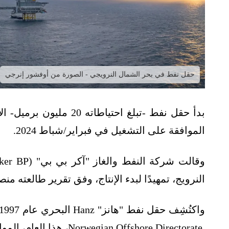
حقل نفط في بحر الشمال النرويجي - الصورة من أوفشور إنرجي
الموافقة على التشغيل في فبراير/شباط 2024.
النرويج، تمهيدًا لبدء الإنتاج، وفق تقرير طالعته م
Norwegian Offshore Directorate، هذا العام، الموافقة.