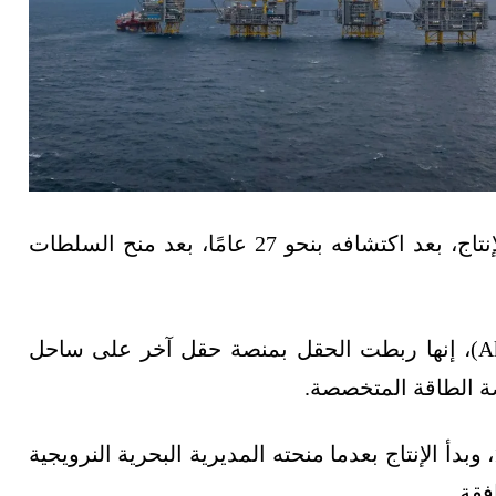
بدأ حقل نفط -تبلغ احتياطاته 20 مليون برميل- الإنتاج، بعد اكتشافه بنحو 27 عامًا، بعد منح السلطات
وقالت شركة النفط والغاز "آكر بي بي" (Aker BP)، إنها ربطت الحقل بمنصة حقل آخر على ساحل
نصة الطاقة المتخصصة.
واكتُشِف حقل نفط "هانز" Hanz البحري عام 1997، وبدأ الإنتاج بعدما منحته المديرية البحرية النرويجية