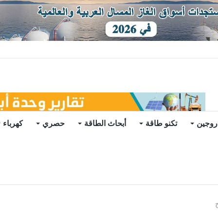
ي في الخارج
روجين
تكنو طاقة
أبحاث الطاقة
حصري
كهرباء