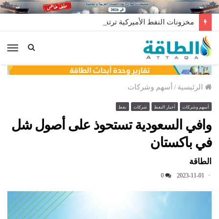
مخزونات النفط الأميركية ترتفع 2.5 مليون برميل عكس التوقعات
الق
الرئيسية
/
أسهم وشركات
أسهم وشركات
أخبار النفط
شركات
نفط
وافي السعودية تستحوذ على أصول شل
في باكستان
الطاقة
0
2023-11-01