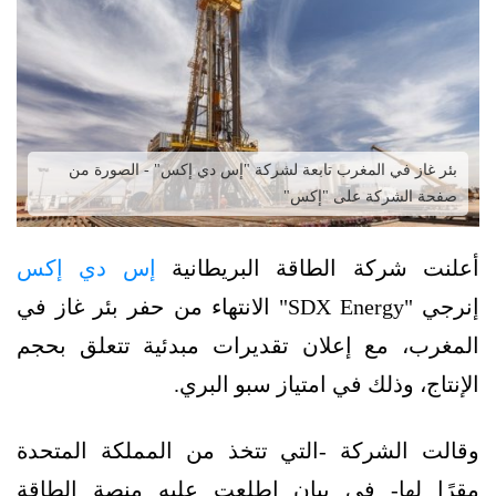
بئر غاز في المغرب تابعة لشركة "إس دي إكس" - الصورة من
صفحة الشركة على "إكس"
أعلنت شركة الطاقة البريطانية
إس دي إكس
إنرجي "SDX Energy" الانتهاء من حفر بئر غاز في
المغرب، مع إعلان تقديرات مبدئية تتعلق بحجم
الإنتاج، وذلك في امتياز سبو البري.
وقالت الشركة -التي تتخذ من المملكة المتحدة
مقرًا لها- في بيان اطلعت عليه منصة الطاقة