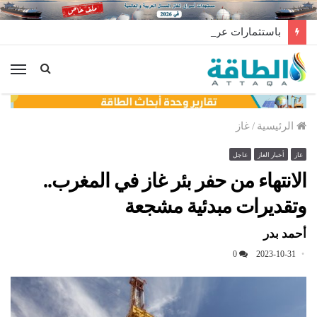
باستثمارات عربية.. حقل غاز ضخم ينتظر قرارًا مصيريًا
الق
الرئيسية
/
غاز
غاز
أخبار الغاز
عاجل
الانتهاء من حفر بئر غاز في المغرب..
وتقديرات مبدئية مشجعة
أحمد بدر
0
2023-10-31