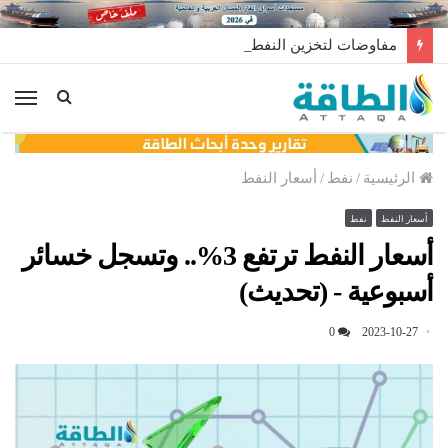
مفاوضات لتخزين النفط العراقي في الخارج
الق
الرئيسية
/
نفط
/
أسعار النفط
أسعار النفط
نفط
أسعار النفط ترتفع 3%.. وتسجل خسائر
أسبوعية - (تحديث)
0
2023-10-27