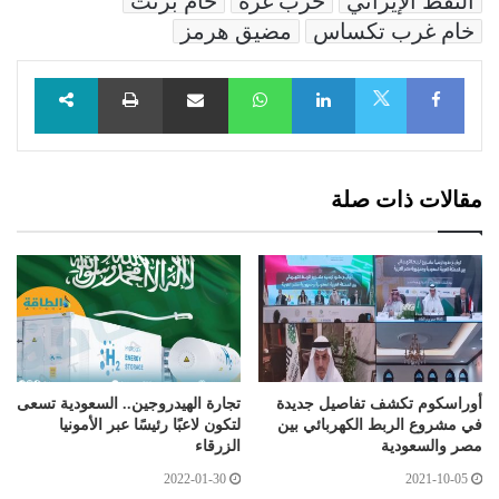
النفط الإيراني
حرب غزة
خام برنت
خام غرب تكساس
مضيق هرمز
Facebook
LinkedIn
WhatsApp
مشاركة عبر البريد
طباعة
X
مقالات ذات صلة
أوراسكوم تكشف تفاصيل جديدة
تجارة الهيدروجين.. السعودية تسعى
في مشروع الربط الكهربائي بين
لتكون لاعبًا رئيسًا عبر الأمونيا
مصر والسعودية
الزرقاء
2022-01-30
2021-10-05