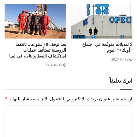
لا تعديلات متوقّعة في اجتماع
بعد توقف 10 سنوات.. تاتنفط
"أوبك+" اليوم
الروسية تستأنف عمليات
استكشاف النفط وإنتاجه في ليبيا
2020-08-19
2021-10-15
اترك تعليقاً
لن يتم نشر عنوان بريدك الإلكتروني.
الحقول الإلزامية مشار إليها بـ
*