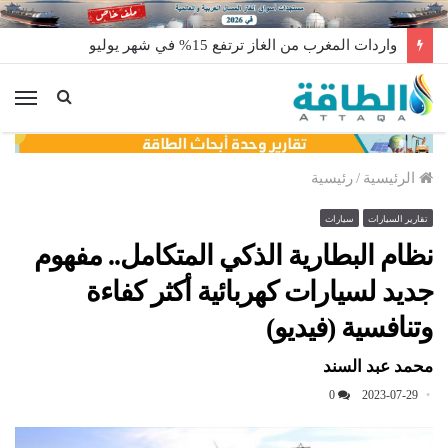
واردات المغرب من الغاز ترتفع 15% في شهر يوليو
الق
الرئيسية
/
رئيسية
تقارير السيارات
سيارات
نظام البطارية الذكي المتكامل.. مفهوم
جديد لسيارات كهربائية أكثر كفاءة
وتنافسية (فيديو)
محمد عبد السند
0
2023-07-29