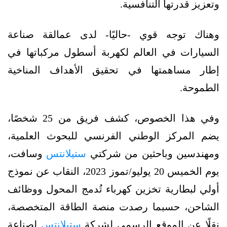
وتعزيز قدرتها التنافسية.
وهناك توجه قوي -حاليًا- لدى عمالقة صناعة
السيارات في العالم لكهربة أسطول مركباتها في
إطار مساهمتها في تحقيق الأهداف المناخية
الطموحة.
وفي هذا الخصوص، كشف فريق من 25 شخصًا،
يضم المركز الوطني الفرنسي للبحوث العلمية،
ومهندسين وباحثين من شركتي
ستيلانتس
وسافت،
يوم الخميس 20 يوليو/تموز 2023، النقاب عن نموذج
أولي لبطارية تخزين كهرباء تُدمج المحول ووظائف
الشاحن، حسبما رصدت منصة الطاقة المتخصصة،
نقلًا عن الموقع الرسمي لشركة
ستيلانتس
لصناعة