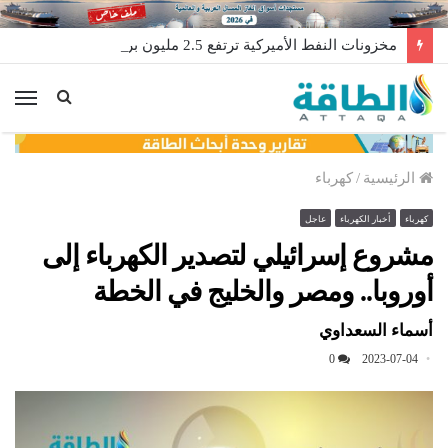
مخزونات النفط الأميركية ترتفع 2.5 مليون برميل عكس التوقعات
الق
الرئيسية
/
كهرباء
كهرباء
أخبار الكهرباء
عاجل
مشروع إسرائيلي لتصدير الكهرباء إلى
أوروبا.. ومصر والخليج في الخطة
أسماء السعداوي
0
2023-07-04