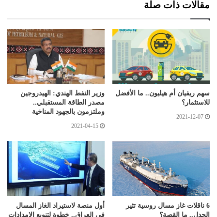
مقالات ذات صلة
سهم ريفيان أم هيليون.. ما الأفضل
وزير النفط الهندي: الهيدروجين
للاستثمار؟
مصدر الطاقة المستقبلي..
وملتزمون بالجهود المناخية
2021-12-07
2021-04-15
6 ناقلات غاز مسال روسية تثير
أول منصة لاستيراد الغاز المسال
الجدل.. ما القصة؟
في العراق.. خطوة لتنويع الإمدادات