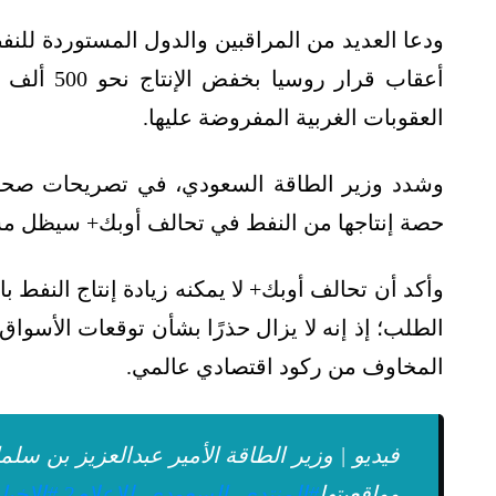
ودعا العديد من المراقبين والدول المستوردة للنف
أعقاب قرار
العقوبات الغربية المفروضة عليها.
وشدد وزير الطاقة السعودي، في تصريحات صحفي
حصة إنتاجها من النفط في تحالف أوبك+ سيظل مستم
وأكد أن تحالف أوبك+ لا يمكنه زيادة إنتاج النفط با
الطلب؛ إذ إنه لا يزال حذرًا بشأن توقعات الأسواق 
المخاوف من ركود اقتصادي عالمي.
فيديو | وزير الطاقة الأمير عبدالعزيز بن سل
وواقعيتها
#المنتدى_السعودي_للإعلام2
#الإخبا