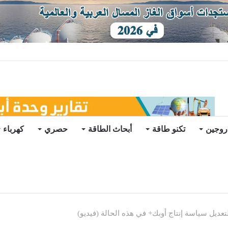
يو
روجين
تكنو طاقة
أبحاث الطاقة
حصري
كهرباء
عديل سياسة إنتاج أوبك+ في هذه الحالة (فيديو)