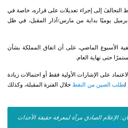
ط التحالفَ إلى إجراء تعديلات على قراره، خاصة في
 روسيا بخفض الإنتاج نحو 500 ألف برميل يوميًا بداية من مارس/آذار المقبل، في ظل
ة الأسبوع الماضي، على أن اتفاق المملكة بشأن
رًا حتى نهاية العام.
لاعتماد على الإشارات الأولية فقط أو احتمالات زيادة
ل
طلب الصين من النفط
خلال الفترة المقبلة، وكذلك
مان: الإعلام الصادق مرآة لمعرفة حقيقة الأحداث
رية
pic.twitter.com/qyo88760IF