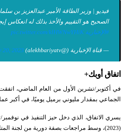
فيديو | وزير الطاقة الأمير عبدالعزيز بن سلمان
الصحيح هو التقييم والأخذ بذلك له انعكاس إيج
#الإخبارية
pic.twitter.com/klHWNwYHiK
— قناة الإخبارية (@alekhbariyatv)
 20, 2023
اتفاق أوبك+
في أكتوبر/تشرين الأول من العام الماضي، اتفقت
الجماعي بمقدار مليوني برميل يوميًا، في أكبر عملية ل
(2023)، وسط مراجعات بصفة دورية من لجنة المتابعة بالتحالف، والتدخل إذا ما استدعت السوق ذلك.