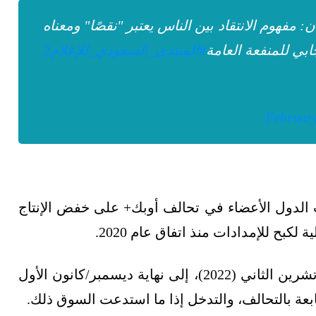
: مفهوم الانتقاد بين الناس يعتبر "نقصًا" ومعناه
ابي للمنفعة العامة
#المنتدى_السعودي_للإعلام2
February
 الدول الأعضاء في تحالف أوبك+ على خفض الإنتاج
كبح للإمدادات منذ اتفاق عام 2020.
يسري الاتفاق، الذي دخل حيز التنفيذ في نوفمبر/تشرين الثاني (2022)، إلى نهاية ديسمبر/كانون الأول