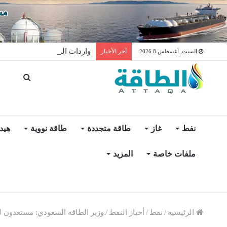
واردات المغرب من الغاز ترتفع 15% في شهر يول
أخر الأخبار
السبت, أغسطس 8 2026
نفط
غاز
طاقة متجددة
طاقة نووية
هيد
ملفات خاصة
المزيد
الرئيسية
/
نفط
/
أخبار النفط
/
وزير الطاقة السعودي: مستعدون لت