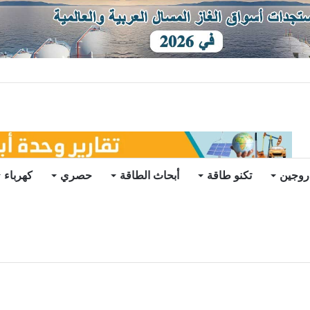
ياح عائمة بنظام الشد (فيديو)
روجين
تكنو طاقة
أبحاث الطاقة
حصري
كهرباء