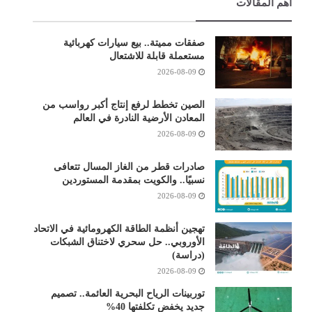
أهم المقالات
صفقات مميتة.. بيع سيارات كهربائية
مستعملة قابلة للاشتعال
2026-08-09
الصين تخطط لرفع إنتاج أكبر رواسب من
المعادن الأرضية النادرة في العالم
2026-08-09
صادرات قطر من الغاز المسال تتعافى
نسبيًا.. والكويت بمقدمة المستوردين
2026-08-09
تهجين أنظمة الطاقة الكهرومائية في الاتحاد
الأوروبي.. حل سحري لاختناق الشبكات
(دراسة)
2026-08-09
توربينات الرياح البحرية العائمة.. تصميم
جديد يخفض تكلفتها 40%