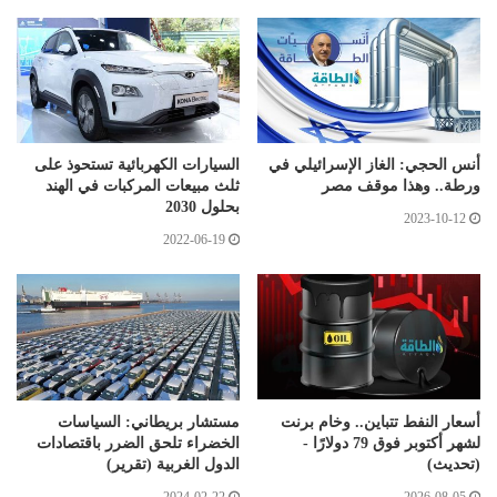
أنس الحجي: الغاز الإسرائيلي في
السيارات الكهربائية تستحوذ على
ورطة.. وهذا موقف مصر
ثلث مبيعات المركبات في الهند
بحلول 2030
2023-10-12
2022-06-19
أسعار النفط تتباين.. وخام برنت
مستشار بريطاني: السياسات
لشهر أكتوبر فوق 79 دولارًا -
الخضراء تلحق الضرر باقتصادات
(تحديث)
الدول الغربية (تقرير)
2024-02-22
2026-08-05