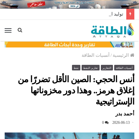
توليد الكهرباء بالغاز في الإمارات يرتفع للعام الثاني
الق
الرئيسية
/
أنسيات الطاقة
أنسيات الطاقة
التقارير
تقارير النفط
نفط
أنس الحجي: الصين الأقل تضررًا من
إغلاق هرمز.. وهذا دور مخزوناتها
الإستراتيجية
أحمد بدر
0
2026-06-13