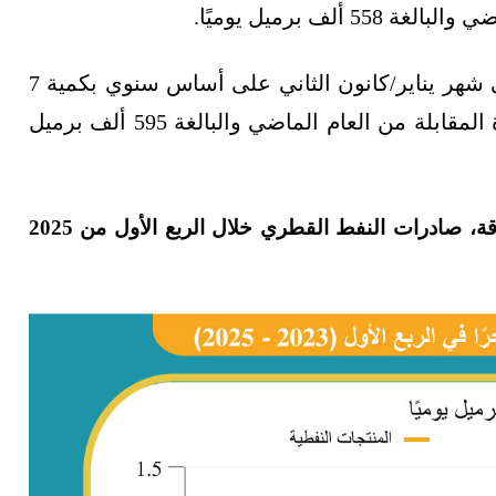
لف برميل يوميًا.
وكانت صادرات قطر من النفط الخام ارتفعت في شهر يناير/كانون الثاني على أساس سنوي بكمية 7
آلاف برميل يوميًا، مقارنة بمستوى صادرات المدة المقابلة من العام الماضي والبالغة 595 ألف برميل
ويرصد الرسم البياني الآتي، أعدّته وحدة أبحاث الطاقة، صادرات النفط القطري خلال الربع الأول من 2025