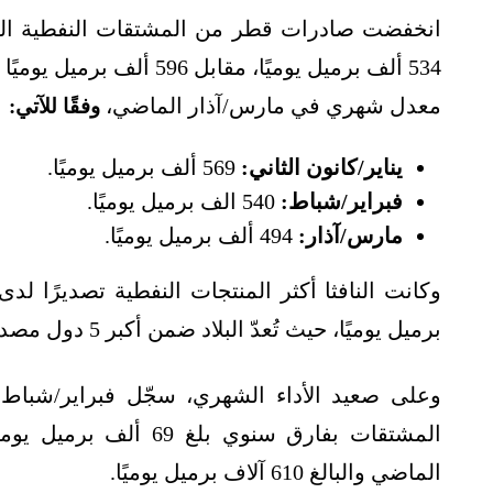
انخفضت صادرات قطر من المشتقات النفطية المنقو
534 ألف برميل يوميًا، مقابل 596 ألف برميل يوميًا في الربع المقابل من
معدل شهري في مارس/آذار الماضي،
وفقًا للآتي:
يناير/كانون الثاني:
569 ألف برميل يوميًا.
فبراير/شباط:
540 الف برميل يوميًا.
مارس/آذار:
494 ألف برميل يوميًا.
برميل يوميًا، حيث تُعدّ البلاد ضمن أكبر 5 دول مصدرة في العالم.
وعلى صعيد الأداء الشهري، سجّل فبراير/شبا
المشتقات بفارق سنوي ب
الماضي والبالغ 610 آلاف برميل يوميًا.