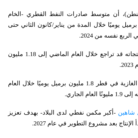
نطن)، أن متوسط صادرات النفط القطري -الخام
نقولة بحرًا انخفض إلى 1.14 مليون برميل يوميًا خلال المدة من يناير/كانون الثاني حتى
وكان متوسط صادرات قطر من النفط الخام ومنتجاته قد تراجع خلال العام الماضي إلى 1.18 مليون
بينما بلغ إنتاج النفط الخام والمكثفات والسوائل الغازية في قطر 1.8 مليون برميل يوميًا خلال العام
 الجاري.
شاهين
-أكبر مكمن نفطي لدى البلاد- بهدف تعزيز