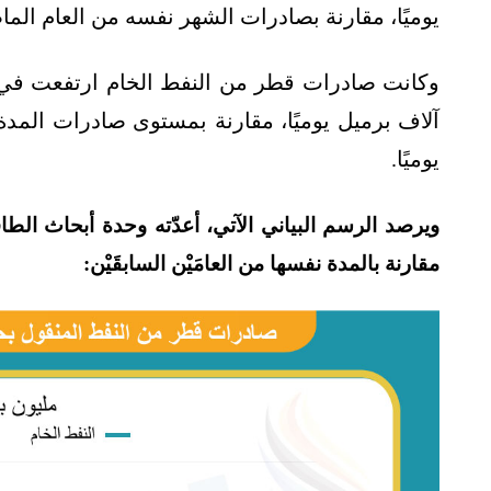
يوميًا، مقارنة بصادرات الشهر نفسه من العام الماضي والبالغة 558 أ
يوميًا.
مقارنة بالمدة نفسها من العامَيْن السابقَيْن: