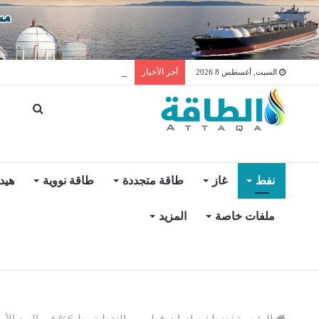
3 دول خليجية على رادار أرو دريلينغ لتصدير منصات الحفر
أخر الأخبار
السبت, أغسطس 8 2026
نفط
غاز
طاقة متجددة
طاقة نووية
هيد
ملفات خاصة
المزيد
الرئيسية
/
نفط
/
صادرات قطر من النفط تهبط 6% في الربع الأول 2025 (رسم بياني)