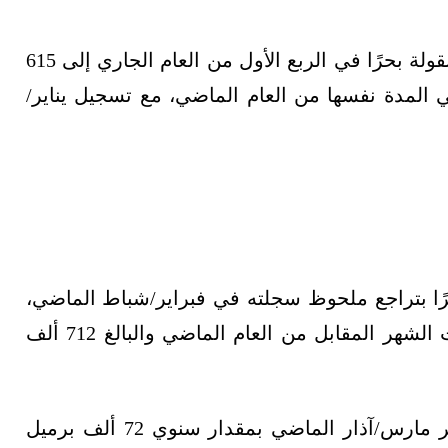
من النفط الخام المنقولة بحرًا في الربع الأول من العام الجاري إلى 615
6 ألف برميل يوميًا في المدة نفسها من العام الماضي، مع تسجيل يناير/
رًا بتراجع ملحوظ سجلته في فبراير/شباط الماضي،
بنحو 98 ألف برميل يوميًا، مقارنة بمعدل صادرات الشهر المقابل من العام الماضي والبالغ 712 ألف
وعادت إلى الارتفاع على أساس سنوي، في شهر مارس/آذار الماضي بمقدار سنوي 72 ألف برميل