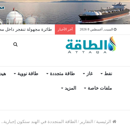
واردات الجزائر من الألواح الشم
أخر الأخبار
السبت, أغسطس 8 2026
نفط
غاز
طاقة متجددة
طاقة نووية
هيد
ملفات خاصة
المزيد
الرئيسية
/
التقارير
/
الطاقة المتجددة في الهند ستكون إجبارية.. 