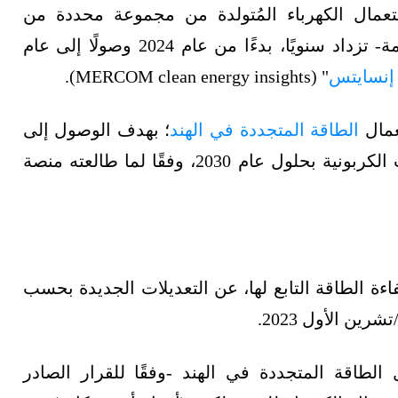
استعمال الكهرباء المُتولدة من مجموعة محددة من
مشروعات الطاقات المتجددة بنسب معينة -ملزمة- تزداد سنويًا، بدءًا من عام 2024 وصولًا إلى عام
 إنسايتس
" (MERCOM clean energy insights).
عمال
الطاقة المتجددة في الهند
؛ بهدف الوصول إلى
المستويات التي حددتها نيودلهي لخفض الانبعاثات الكربونية بحلول عام 2030، وفقًا لما طالعته منصة
اءة الطاقة التابع لها، عن التعديلات الجديدة بحسب
لطاقة المتجددة في الهند -وفقًا للقرار الصادر