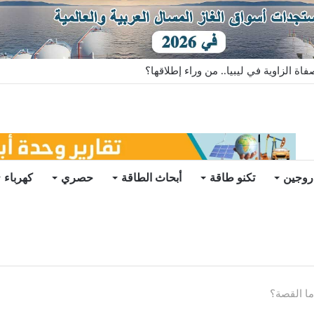
سية الصينية تهبط 46%
روجين
تكنو طاقة
أبحاث الطاقة
حصري
كهرباء
ما القصة؟