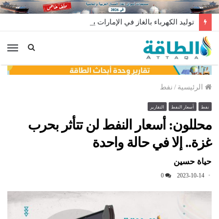
توليد الكهرباء بالغاز في الإمارات يرتفع للعام الثاني
الق
الرئيسية
/
نفط
نفط
أسعار النفط
التقارير
محللون: أسعار النفط لن تتأثر بحرب
غزة.. إلا في حالة واحدة
حياة حسين
0
2023-10-14