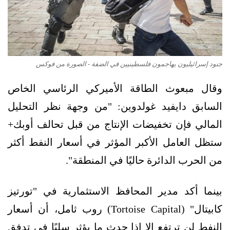
جنود إسرائيليون يهاجمون فلسطينيين في الضفة - الصورة من فوكس
وقال مبعوث الطاقة الأميركي الرئاسي الخاص
السابق دايفيد غولدوين: "من وجهة نظر التحليل
المالي فإن تخفيضات الإنتاج من قبل تحالف أوبك+
ستظل العامل الأكبر المؤثر في أسعار النفط أكثر
من الحرب الدائرة حاليًا في المنطقة".
بينما أكد مدير المحافظ الاستثمارية في "تورتيز
كابيتال" (Tortoise Capital) روب ثامل، أن أسعار
النفط لن ترتفع إلا إذا حدث ما يؤثر سلبًا في تدفق