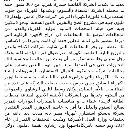
بعدما ما تكبدت الشركة القابضة خسارة تقترب من 300 مليون جنيه
لم تتحمله الشركة المنفذة (ألستوم) وتكبدتها الكهرباء من جيوب
الشعب بزيادة فاتورة الكهرباء اكتر من ٣مرات خلال عامين، وإهدار 46
مليون جنيه فى مشروع الضخ والتخزين بالعين السخنة، ونحو 5 ملايين
جنيه فى هيئة المحطات المائية لتوليد الكهرباء،والعديد من
المخالفات لتوضع تلك المخالفات فى أدراج الأجهزة الرقابية التي
دورها مقصور علي كتابة التقارير فقط أن قامت بدورها من الاساس،
تلك نقطة من بحر المخالفات التى شابت شركات الإنتاج والنقل
والتوزيع التابعة القابضه لكهرباء مصر طوال فترة قيادته، لكنه بحنكة
رجل ستيني وفلسفتة تمكن من أن يفلت من مخالب المحاسبة لتلك
التجاوزات حتى فى أعقدها سوءا حين اتهمه البعض بتستره علي
مخالفات شركة «بجسكو» للأعمال الاستشارية لمشروعات إنشاء
محطات الكهرباء والتي يتراس قيادتها حاليا بجانب منصبه، خلفا لوزير
الكهرباء السابق حسن يونس ، حيث حصلت الشركة على عدد من
المناقصات بالأمر المباشر وكان وسيط لتلقي الرشاوي والعمولات
من ألستوم وغيرها من الشركات الأجنبية الاخري لصناعة محطات
الطاقة لارساء عطاءات و مناقصات بالمليارات الدولارات لتمرير
لصالح ألستوم والدليل ما أقر به عاصم الجوهري المدير التنفيذي
لشركة بجسكو استشاري كهرباء مصر بأنه مذنب بعد ادانته من
تحقيقات وزارة العدل الأميركية ومكتب التحقيقات الفيدرالي عام
2014 وتم حبسه بامريكا42شهرا ورد رشاوي بقيمة 5مليون دولار،