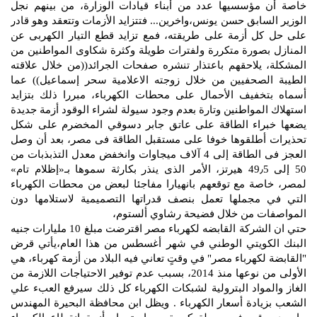
خاصة أن مؤسسيها عدد من أبناء قيادات الوزارة، من بينهم نجل
الوزير السابق حسن يونس،واخرين... فتتزايد الأزمات وتتعقد وهو قادر
على حل كل أزمة على طريقته، فمع تزايد قطع التيار الكهربى عن
المنازل بصورة متكررة ولفترات طويلة وكثرة شكاوى المواطنين من
المشكلة، يلاحقهم باعتذار تنشره صفحات الجرائد((من خلال علاقته
الطيبة الصحفيين من خلال زوجته الاعلامية سحر إسماعيل)) عما
أسماه بتخفيف الأحمال على محطات الكهرباء، مبررا ذلك بتزايد
استهلاك المواطنين وتارة بعدم وجود سيولة لشراء الوقود أزمة جديدة
يضعها خبراء الطاقة على عاتق جابر دسوقي المخضرم على شكل
تحذيرات أطلقوها خوفا على مستقبل الطاقة فى مصر، بعد أن وصل
العجز فى الطاقة إلى 4 آلاف ميجاوات وانخفض معدل التذبذبات من
50 إلى 49٫5 هيرتز، الأمر الذى ينذر بكارثة سموها بـ«إظلام تام»
لمصر، خاصة مع توقعهم بانهيارا مفاجئا لبعض من محطات الكهرباء
التي في مجملها تعمل بنصف قدراتها التصميمية لاستلامها دون
المواصفات من خلال فضيحة رشاوي ألستوم،
حتي ان الشركة القابضه لكهرباء مصر اقترضت مبلغ 10 مليارات جنيه
البنك الكويتي الوطني في شهر أغسطس من هذا العام،يأتي قرض
"القابضة لكهرباء مصر" في وقتٍ تعاني فيه البلاد من أزمة كهرباء، هي
الأولى من نوعها منذ 2014، بسبب عدم توفير الاحتياجات اللازمة من
الغاز والمواد البترولية لشبكات الكهرباء كل ذلك سيرفع العبء علي
الشعب بزيادة أسعار الكهرباء . ويظل ابن محافظة البحيرة المهندس