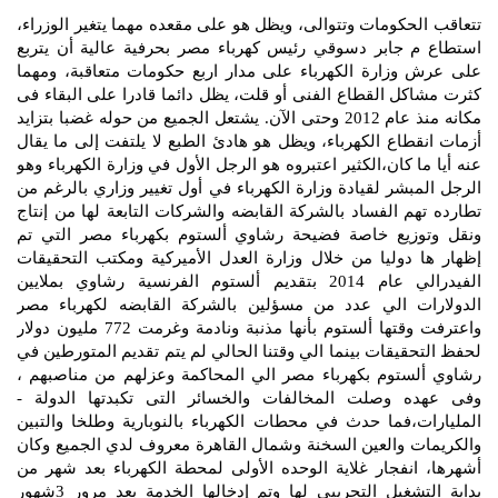
و
تتعاقب الحكومات وتتوالى، ويظل هو على مقعده مهما يتغير الوزراء،
ل
استطاع م جابر دسوقي رئيس كهرباء مصر بحرفية عالية أن يتربع
على عرش وزارة الكهرباء على مدار اربع حكومات متعاقبة، ومهما
كثرت مشاكل القطاع الفنى أو قلت، يظل دائما قادرا على البقاء فى
مكانه منذ عام 2012 وحتى الآن. يشتعل الجميع من حوله غضبا بتزايد
أزمات انقطاع الكهرباء، ويظل هو هادئ الطبع لا يلتفت إلى ما يقال
عنه أيا ما كان،الكثير اعتبروه هو الرجل الأول في وزارة الكهرباء وهو
الرجل المبشر لقيادة وزارة الكهرباء في أول تغيير وزاري بالرغم من
تطارده تهم الفساد بالشركة القابضه والشركات التابعة لها من إنتاج
ونقل وتوزيع خاصة فضيحة رشاوي ألستوم بكهرباء مصر التي تم
إظهار ها دوليا من خلال وزارة العدل الأميركية ومكتب التحقيقات
الفيدرالي عام 2014 بتقديم ألستوم الفرنسية رشاوي بملايين
الدولارات الي عدد من مسؤلين بالشركة القابضه لكهرباء مصر
واعترفت وقتها ألستوم بأنها مذنبة ونادمة وغرمت 772 مليون دولار
لحفظ التحقيقات بينما الي وقتنا الحالي لم يتم تقديم المتورطين في
رشاوي ألستوم بكهرباء مصر الي المحاكمة وعزلهم من مناصبهم ،
وفى عهده وصلت المخالفات والخسائر التى تكبدتها الدولة -
المليارات،فما حدث في محطات الكهرباء بالنوبارية وطلخا والتبين
والكريمات والعين السخنة وشمال القاهرة معروف لدي الجميع وكان
أشهرها، انفجار غلاية الوحده الأولى لمحطة الكهرباء بعد شهر من
بداية التشغيل التجريبي لها وتم إدخالها الخدمة بعد مرور 3شهور