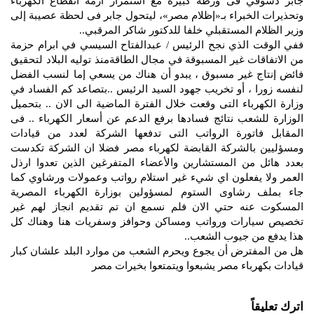
جابر دسوقي فى ورطة كبيرة مع استمرار أزمة انقطاع الكهرباء
وتحذيرات الخبراء بـ«إظلام مصر»، ليتحول جابر فى لحظة عصيبة إلى
وزير الظلام المستقبلي خلفا للدكتور شاكر المرقبي..
ففي الوقت الذي نجح الرئيس / عبدالفتاح السيسي في ابرام حزمة
من الاتفاقات غير المسبوقة في مجال الطاقةمنذ توليه البلاد لتحقيق
فائض إنتاج غير مسبوق ، يبدو أن هناك من يسعي إما لنسب الفضل
لنفسه زورا ، أو تخريب جهود السيد الرئيس ..بتصاعد كم الفساد في
وزارة الكهرباء التى وقعت خلال الفترة الماضية الى الان .. بتحميل
الوزارة للشعب نتائج فسادها برفع الدعم عن أسعار الكهرباء .. فى
المقابل فاتورة الرواتب التى تدفعها الشركة لعدد من قيادات
ومسؤليين بالشركة القابضة لكهرباء مصر فضلا ان الشركة تكدست
بعدد هائل من المستشارين والأعضاء المتفرغين الذين تعدوا ارذل
العمر ولا يفعلون اي شيء غير استلام رواتب وعمولات ورشاوي كما
جاء بملف رشاوى الستوم لمسؤولين بوزارة الكهرباء المصرية
المسكوت عنه حتي الان فلم نسمع ان تم تقديم انجاز لهم غير
تخصيص سيارات ورواتب ومساكن وحوافز وسفريات هنا وهناك كل
هذا يدفع من جيوب الشعب..
هل من المفترض أن يجوع ويحرم الشعب من موارد البلد علشان كبار
قيادات بكهرباء مصر يشبعوا ويتمتعوا بخيرات مصر
اترك تعليقاً