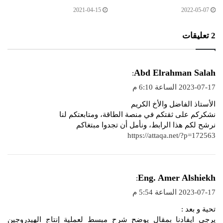
2021-04-15
2022-05-07
‫2 تعليقات
ي
Abd Elrahman Salah
:
ق
2023-07-17 الساعة 6:10 م
و
الأستاذ الفاضل والأخ الكريم
ل
نشكركم على ثقتكم في منصة الطاقة، ومتابعتكم لنا
نرشح لكم هذا الرابط، ونأمل أن تجدوا مبتغاكم
https://attaqa.net/?p=172563
ي
Eng. Amer Alshiekh
:
ق
2023-07-17 الساعة 5:54 م
و
تحية و بعد :
ل
يرجى ايفادنا بمقال يوضح شرح مبسط لعملية إنتاج الهيدروجين