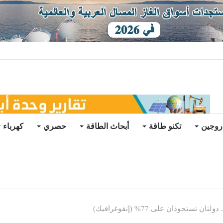
ة الزاوية في ليبيا.. من وراء إطلاقها؟
روجين
تكنو طاقة
أبحاث الطاقة
حصري
كهرباء