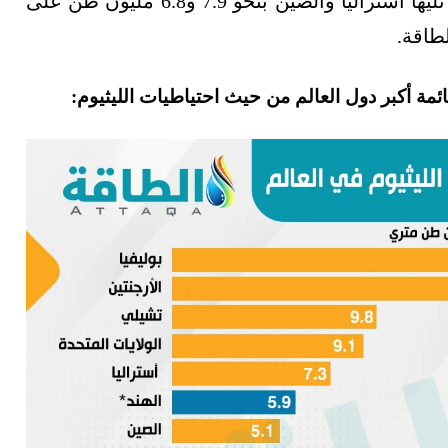
بينما تبلغ احتياطيات تشيلي قرابة 11 مليون طن، تليها أستراليا والصين بنحو 7.9 و6.8 مليون طن على
لطاقة.
ئمة أكبر دول العالم من حيث احتياطيات الليثيوم: