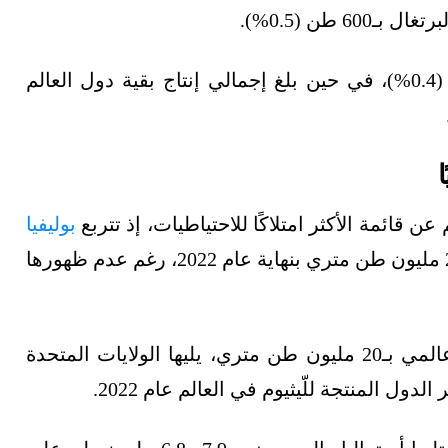
كما جاءت كندا في المركز الثامن بنحو 500 طن (0.4%)، في حين بلغ إجمالي إنتاج بقية دول العالم
ا
عن قائمة الأكثر امتلاكًا للاحتياطيات، إذ تتربع
بوليفيا
على عرش القائمة باحتياطيات مؤكدة تصل إلى 21 مليون طن متري بنهاية عام 2022، رغم عدم ظهورها
بينما تستحوذ الأرجنتين على ثاني أكبر احتياطي عالمي بـ20 مليون طن متري، يليها الولايات المتحدة