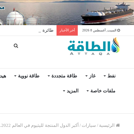
طائرة مجهولة تنفجر داخل مصفا
أخر الأخبار
السبت, أغسطس 8 2026
نفط
غاز
طاقة متجددة
طاقة نووية
هيد
ملفات خاصة
المزيد
الرئيسية
/
سيارات
/
أكبر الدول المنتجة لليثيوم في العالم 2022.. دولتان تستحوذان على 77% (إنفوغرافيك)