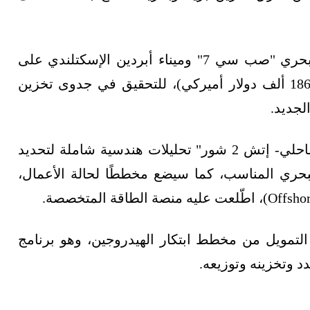
وفي هذا الصدد، حصلت شركة خدمات النفط البحري "صب سي 7" وميناء أبردين الإسكتلندي على
منحة حكومية قدرها 150 ألف جنيه إسترليني (186.7 ألف دولار أميركي)، للتحقيق في جدوى تخزين
لجديد.
وسيُجري مشروع "تخزين وتوزيع الهيدروجين الساحلي- إتش 2 شور" تحليلات هندسية شاملة لتحديد
البحري المناسب، كما سيضع مخططًا لحالة الأعمال،
ن 32 مشروعًا ستتلقى التمويل من مخطط ابتكار الهيدروجين، وهو برنامج
د وتخزينه وتوزيعه.