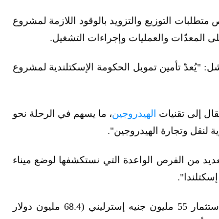
تطلبات التوزيع والتزويد بالوقود اللازمة لمشروع
ى المعدّات والعمليات وإجراءات التشغيل.
شل: "يُعدّ تأمين تمويل الحكومة الإسكتلندية لمشروع
قال إلى تقنيات
الهيدروجين
، ما يسهم في الرحلة نحو
ية لنقل وتجارة الهيدروجين".
ديد من الفرص الواعدة التي نستكشفها لوضع ميناء
سكتلندا".
وفي أبريل/نيسان 2023، كشف الميناء التزامه باستثمار 55 مليون جنيه إسترليني (68.4 مليون دولار