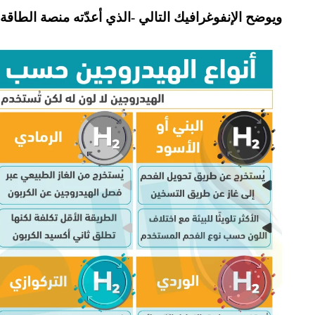
ويوضح الإنفوغرافيك التالي -الذي أعدّته منصة الطاق