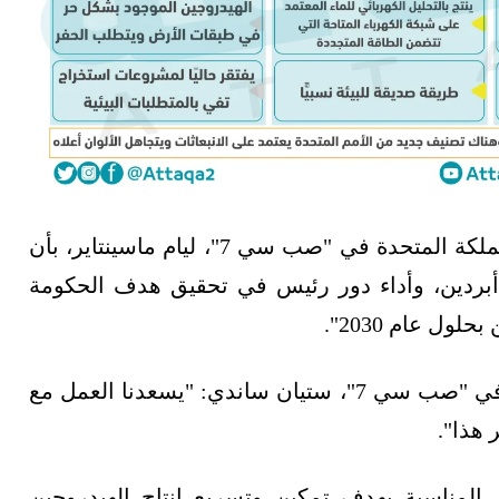
وصرّح المدير الإستراتيجي لانتقال الطاقة في المملكة المتحدة في "صب سي 7"، ليام ماسينتاير، بأن
 أبردين، وأداء دور رئيس في تحقيق هدف الحكومة
وقال مدير إستراتيجية المجموعة لانتقال الطاقة في "صب سي 7"، ستيان ساندي: "يسعدنا العمل مع
 هذا".
المناسبة بهدف تمكين وتسريع إنتاج الهيدروجين