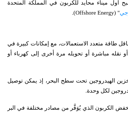
لسنوات الـ10 المقبلة، ليصبح أول ميناء محايد للكربون في المملكة المتحدة
جي
" (Offshore Energy).
لهيدروجين هو ناقل طاقة متعدد الاستعمالات، مع إمكانات كبيرة في
أو نقله مباشرة أو تحويله مرة أخرى إلى كهرباء أو
ر لتخزين الهيدروجين تحت سطح البحر، إذ يمكن توصيل
فض الكربون الذي يُوَفَّر من مصادر مختلفة في البر