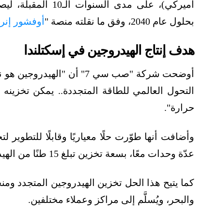
أميركي)، على مدى ا
بحلول عام 2040، وفق ما نقلته منصة "
أوفشور إنر
هدف إنتاج الهيدروجين في إسكتلندا
أوضحت شركة "صب سي 7" أن "ا
التحول العالمي للطاقة المتجددة.. يمكن تخزينه 
حرارة".
وأضافت أنها طوّرت حلًا معياريًا وقابلًا للتطوي
عدّة وحدات معًا، بسعة تخزين تبلغ 15 طنًا من الهيدروجين لكل وحدة.
كما يتيح هذا الحل تخزين الهيدروجين المتجدد ومنخ
والبحر، ويُسلَّم إلى مراكز وعملاء مختلفين.