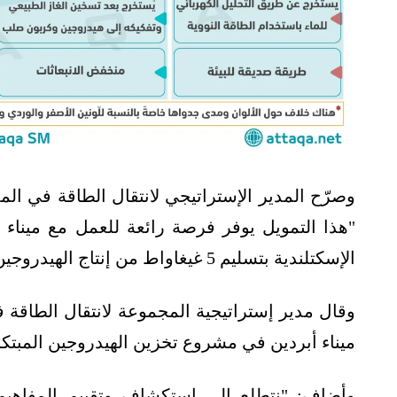
"هذا التمويل يوفر فرصة رائعة للعمل مع ميناء
الإسكتلندية بتسليم 5 غيغاواط من إنتاج الهيدروجين بحلول عام 2030".
ميناء أبردين في مشروع تخزين الهيدروجين المبتكر
وأضاف: "نتطلع إلى استكشاف وتقييم المفاهيم 