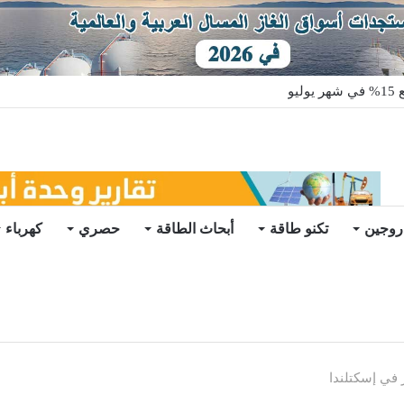
يو
روجين
تكنو طاقة
أبحاث الطاقة
حصري
كهرباء
في إسكتلندا