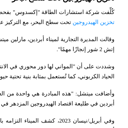
كُلِّفت شركة استشارات الطاقة "إكسدوس" بفحص م
تخزين الهيدروجين
تحت سطح البحر، مع التركيز عل
وقالت المديرة التجارية لميناء أبردين، مارلين ميت
إتش 2 شور إنجازًا مهمًا".
وشددت على أن "المواني لها دور محوري في الانت
الحياد الكربوني، كما تُستعمل بمثابة بنية تحتية حيو
وأضافت ميتشل: "هذه المبادرة هي واحدة من الع
أبردين في طليعة اقتصاد الهيدروجين المزدهر في إ