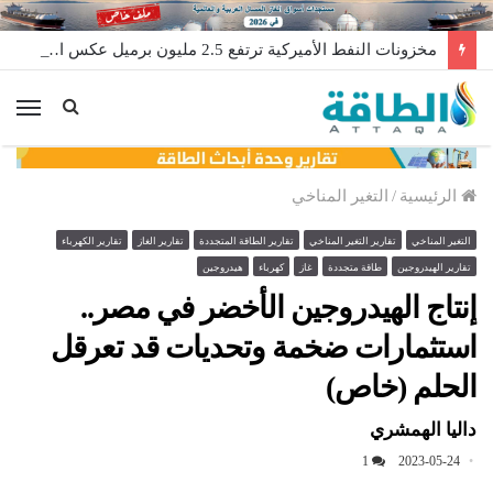
مخزونات النفط الأميركية ترتفع 2.5 مليون برميل عكس التوقعات
الق
الرئيسية
/
التغير المناخي
التغير المناخي
تقارير التغير المناخي
تقارير الطاقة المتجددة
تقارير الغاز
تقارير الكهرباء
تقارير الهيدروجين
طاقة متجددة
غاز
كهرباء
هيدروجين
إنتاج الهيدروجين الأخضر في مصر..
استثمارات ضخمة وتحديات قد تعرقل
الحلم (خاص)
داليا الهمشري
1
2023-05-24