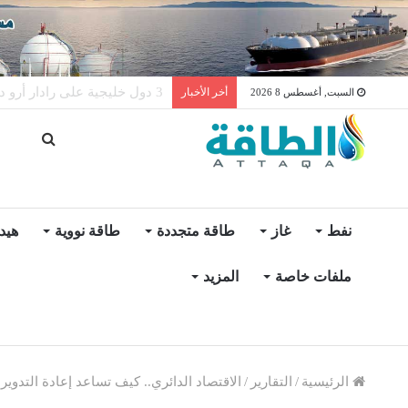
واردات المغرب من الغاز ترتفع 15% في شهر يول
أخر الأخبار
السبت, أغسطس 8 2026
نفط
غاز
طاقة متجددة
طاقة نووية
هيد
ملفات خاصة
المزيد
الرئيسية
/
التقارير
/
الاقتصاد الدائري.. كيف تساعد إعادة التدوير