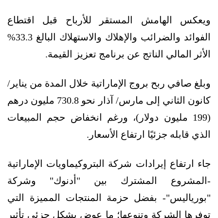
ويعكس الهامش المستقر للأرباح قبل اقتطاع
الفوائد والضرائب والإهلاك والاستهلاك البالغ 33.3%
الأثر المالي الناتج عن برنامج تعزيز القيمة.
وبلغ صافي ربح بروج الإماراتية خلال المدة من يناير/
كانون الثاني إلى مارس/ آذار نحو 730.8 مليون درهم
(199 مليون دولار)، ورغم انخفاض حجم المبيعات
الذي قابله جزئيًا ارتفاع الأسعار.
جاء ارتفاع إيرادات شركة البتروكيماويات الإماراتية
-المشروع المشترك بين "أدنوك" وشركة
"بورياليس"- بفضل حزمة المنتجات المميزة التي
توفرها الشركة وتنوعها؛ ما عوض بشكل جزئي تأثير