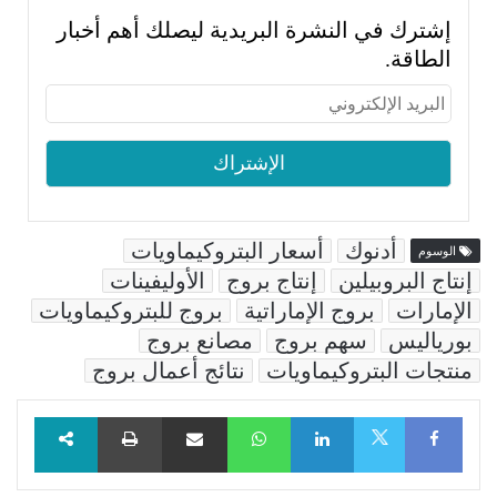
إشترك في النشرة البريدية ليصلك أهم أخبار
الطاقة.
أدنوك
أسعار البتروكيماويات
الوسوم
إنتاج البروبيلين
إنتاج بروج
الأوليفينات
الإمارات
بروج الإماراتية
بروج للبتروكيماويات
بورياليس
سهم بروج
مصانع بروج
منتجات البتروكيماويات
نتائج أعمال بروج
Facebook
LinkedIn
WhatsApp
مشاركة عبر البريد
طباعة
X