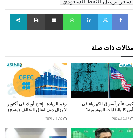
سعر برميل النفط السعودي
Facebook
LinkedIn
WhatsApp
مشاركة عبر البريد
طباعة
X
مقالات ذات صلة
كيف تتأثر أسواق الكهرباء في
رغم الزيادة.. إنتاج أوبك في أكتوبر
أميركا بالتقلبات الموسمية؟
لا يزال دون اتفاق التحالف (مسح)
2021-11-02
2024-12-16