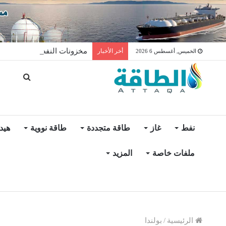
مخزونات النفط الأميركية ترتفع 2.5 مليون برميل عكس ال
أخر الأخبار
الخميس, أغسطس 6 2026
نفط
غاز
طاقة متجددة
طاقة نووية
هيد
ملفات خاصة
المزيد
الرئيسية
/
بولندا