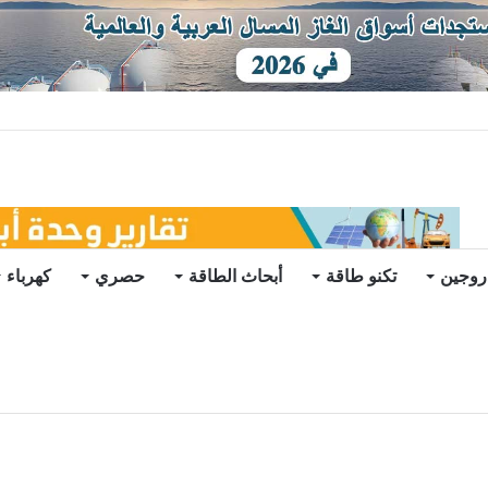
توقعات
روجين
تكنو طاقة
أبحاث الطاقة
حصري
كهرباء