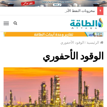
مخزونات النفط الأميركية ترتفع 2.5 مليون برميل عكس التوقعات
الق
الرئيسية
/
الوقود الأحفوري
الوقود الأحفوري