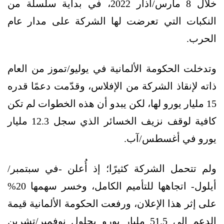
خلال 8 مارس/آذار 2022، في بداية سلسلة من
النكبات التي تعرضت لها الشركة على مدار عام
الحرب.
وتدخلت الحكومة الألمانية في يوليو/تموز من العام
ذاته لإنقاذ الشركة من الإفلاس، وقدّمت دعمًا قدره
15 مليار يورو لها، لكن يبدو أن هذه الخطوات لم تكن
كافية لوقف نزيف الخسائر الذي سجل 12.3 مليار
يورو في أغسطس/آب.
ولم تتحمل الشركة كثيرًا؛ إذ أُعلن -في سبتمبر/
أيلول- اتجاهها للتأميم الكامل، وخسر سهمها 20%
على إثر هذا الإعلان، ورفعت الحكومة الألمانية قيمة
الدعم إلى 51.5 مليار يورو بحلول نوفمبر/تشرين