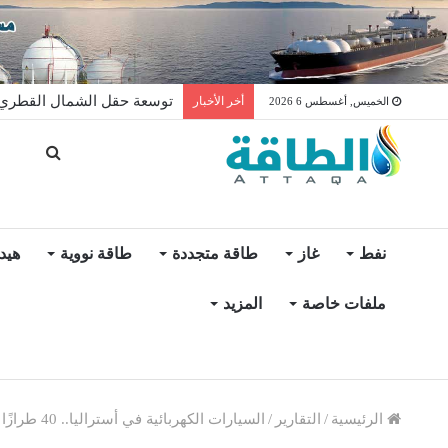
توسعة حقل الشمال القطري ت
أخر الأخبار
الخميس, أغسطس 6 2026
نفط
غاز
طاقة متجددة
طاقة نووية
هيد
ملفات خاصة
المزيد
الرئيسية
/
التقارير
/
السيارات الكهربائية في أستراليا.. 40 طرازًا جديدًا تنتظرها الأسواق خلال 2025 (تقرير)