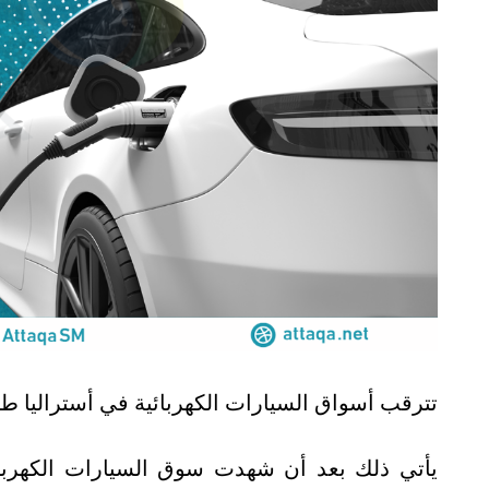
تترقب أسواق السيارات الكهربائية في أستراليا طرح 12 علامة تجارية و40 طرازًا جديدًا في عام
يأتي ذلك بعد أن شهدت سوق السيارات الكهربائية