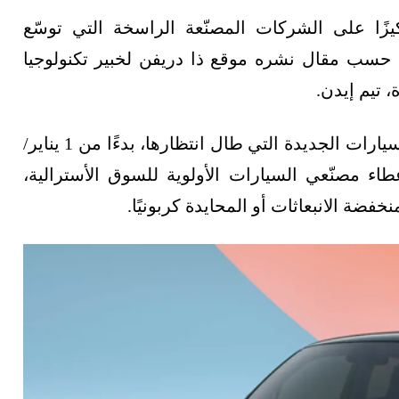
ون أن يكون عام 2025 أكثر تركيزًا على الشركات المصنّعة الراسخة التي توسّع
 حسب مقال نشره موقع ذا دريفن لخبير تكنولوجيا
 تيم إيدن.
بدورها، ستؤدي عوامل مثل تقديم معايير كفاءة السيارات الجديدة التي طال انتظارها، بدءًا من 1 يناير/
طاء مصنّعي السيارات الأولوية للسوق الأسترالية،
ضة الانبعاثات أو المحايدة كربونيًا.