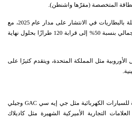
وتستمر موجة الطرازات الكهربائية الجديدة العاملة بالبطاريات في الانتشار على مدار عام 2025، مع
توقُّع طرح نحو 40 طرازًا جديدًا، ما يرفع العدد الإجمالي بنسبة 50% إلى قرابة 120 طرازًا بحلول نهاية
لأوروبية مثل المملكة المتحدة، ويتقدم كثيرًا على
ية.
سيشهد العام المقبل دخول علامات تجارية جديدة للسيارات الكهربائية مثل جي إيه سي GAC وجيلي
ة العلامات التجارية الأميركية الشهيرة مثل كاديلاك