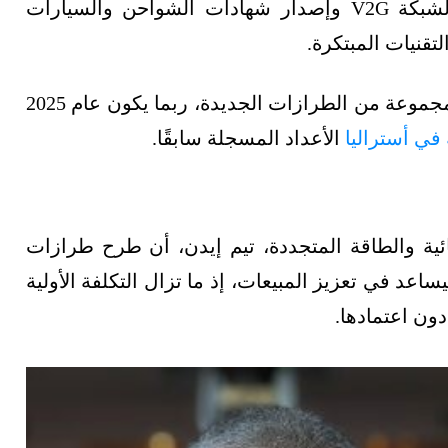
ويرى تيم إيدن أن توضيح معايير السيارة-إلى-الشبكة V2G وإصدار شهادات الشواحن والسيارات
تقنيات المبتكرة.
ويضيف أنه وسط هذه الظروف المواتية ووصول مجموعة من الطرازات الجديدة، ربما يكون عام 2025
 في أستراليا
الأعداد المسجلة سابقًا.
ائية والطاقة المتجددة، تيم إيدن، أن طرح طرازات
اعد في تعزيز المبيعات، إذ ما تزال التكلفة الأولية
دون اعتمادها.