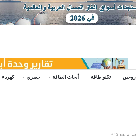
توقعات
روجين
تكنو طاقة
أبحاث الطاقة
حصري
كهرباء
ترتفع 45%