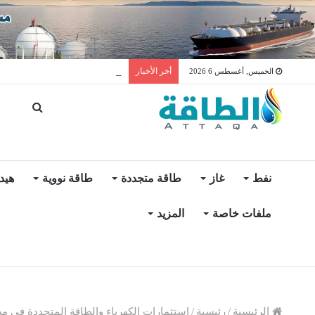
مخزونات النفط الأميركية ترتفع 2.5 مليون برميل عكس ال
أخر الأخبار
الخميس, أغسطس 6 2026
نفط
غاز
طاقة متجددة
طاقة نووية
هيد
ملفات خاصة
المزيد
الرئيسية
/
رئيسية
/
استثمارات الكهرباء والطاقة المتجددة في مصر 