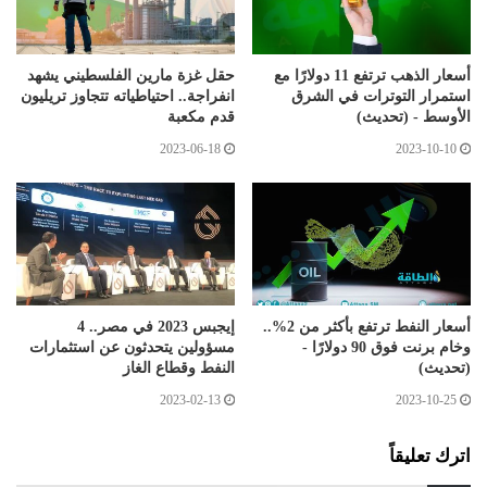
أسعار الذهب ترتفع 11 دولارًا مع
حقل غزة مارين الفلسطيني يشهد
استمرار التوترات في الشرق
انفراجة.. احتياطياته تتجاوز تريليون
الأوسط - (تحديث)
قدم مكعبة
2023-06-18
2023-10-10
أسعار النفط ترتفع بأكثر من 2%..
إيجبس 2023 في مصر.. 4
وخام برنت فوق 90 دولارًا -
مسؤولين يتحدثون عن استثمارات
(تحديث)
النفط وقطاع الغاز
2023-02-13
2023-10-25
اترك تعليقاً