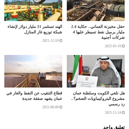
حقل مخيزنة العماني.. حكاية 2.4
الهند تستثمر 11 مليار دولار لإنشاء
مليار برميل نفط تسيطر عليها 4
شبكة توزيع غاز المنازل
شركات أجنبية
2021-12-19
2025-05-19
هل تلغي الكويت وسلطنة عمان
قطاع التنقيب عن النفط والغاز في
مشروع البتروكيماويات الضخم؟..
عمان يشهد صفقة جديدة
رد رسمي
2022-08-09
2025-12-14
تعليق واحد