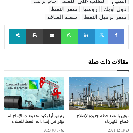
الصين
الطلب على النفط
خام برنت
دول أوبك
روسيا
سعر النفط
سعر برميل النفط
منصة الطاقة
Facebook
LinkedIn
WhatsApp
مشاركة عبر البريد
طباعة
X
مقالات ذات صلة
نيجيريا تضع خطة جديدة لإصلاح
رئيس أرامكو: تخفيضات الإنتاج لم
قطاع الكهرباء
تؤثر في إمدادات النفط للعملاء
2023-08-07
2021-12-19