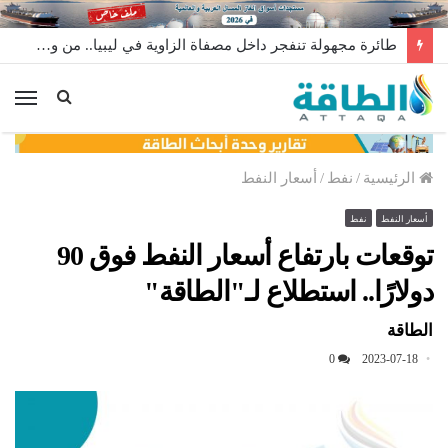
طائرة مجهولة تنفجر داخل مصفاة الزاوية في ليبيا.. من وراء إطلاقها؟
الق
الرئيسية
/
نفط
/
أسعار النفط
أسعار النفط
نفط
توقعات بارتفاع أسعار النفط فوق 90
دولارًا.. استطلاع لـ"الطاقة"
الطاقة
0
2023-07-18