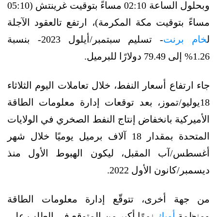
وبحلول الساعة 02:10 مساءً بتوقيت غرينتش (05:10
مساءً بتوقيت مكة المكرمة)، ارتفع تالعقود الآجلة
ل
خام برنت
- تسليم سبتمبر/أيلول 2023- بنسبة
1.26% إلى 79.49 دولارًا للبرميل.
جاء ارتفاع أسعار النفط، خلال تعاملات اليوم الثلاثاء
18يوليو/تموز، بعد توقعات إدارة معلومات الطاقة
الأميركية بانخفاض إنتاج النفط الصخري في الولايات
المتحدة بمقدار 18 آلاف برميل يوميًا خلال شهر
أغسطس/آب المقبل، ليكون الهبوط الأول منذ
ديسمبر/كانون الأول 2022.
من جهة أخرى، تتوقّع إدارة معلومات الطاقة
ومنظمة
أوبك
نموًا أكبر من المتوقع في الطلب على