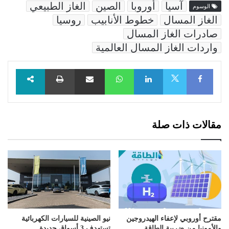
آسيا
أوروبا
الصين
الغاز الطبيعي
الوسوم
الغاز المسال
خطوط الأنابيب
روسيا
صادرات الغاز المسال
واردات الغاز المسال العالمية
Facebook
LinkedIn
WhatsApp
مشاركة عبر البريد
طباعة
X
مقالات ذات صلة
مقترح أوروبي لإعفاء الهيدروجين
نيو الصينية للسيارات الكهربائية
والأمونيا من ضريبة الطاقة
تستهدف 3 أسواق جديدة