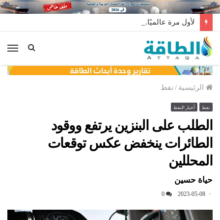
لأول مرة عالميًا.. منصة طاقة رياح عائمة بنظام الشد (فيديو)
الق
الرئيسية
/
نفط
نفط
أخبار النفط
الطلب على البنزين يرتفع ووقود
الطائرات ينخفض عكس توقعات
المحللين
حياة حسين
0
2023-05-08