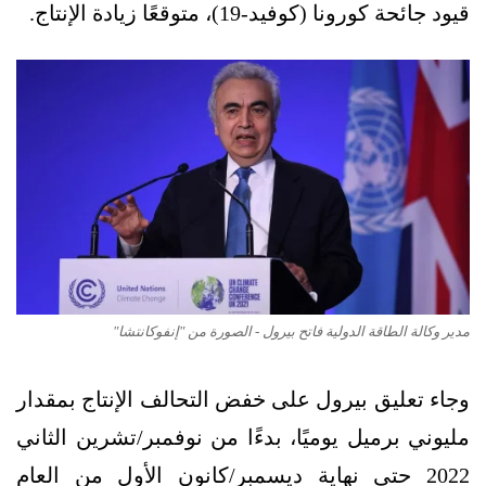
قيود جائحة كورونا (كوفيد-19)، متوقعًا زيادة الإنتاج.
مدير وكالة الطاقة الدولية فاتح بيرول - الصورة من "إنفوكانتشا"
وجاء تعليق بيرول على خفض التحالف الإنتاج بمقدار
مليوني برميل يوميًا، بدءًا من نوفمبر/تشرين الثاني
2022 حتى نهاية ديسمبر/كانون الأول من العام