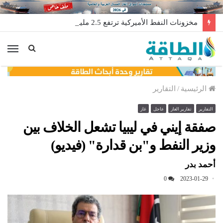
مخزونات النفط الأميركية ترتفع 2.5 مليون برميل عكس التوقعات
الق
الرئيسية
/
التقارير
التقارير
تقارير الغاز
عاجل
غاز
صفقة إيني في ليبيا تشعل الخلاف بين
وزير النفط و"بن قدارة" (فيديو)
أحمد بدر
0
2023-01-29