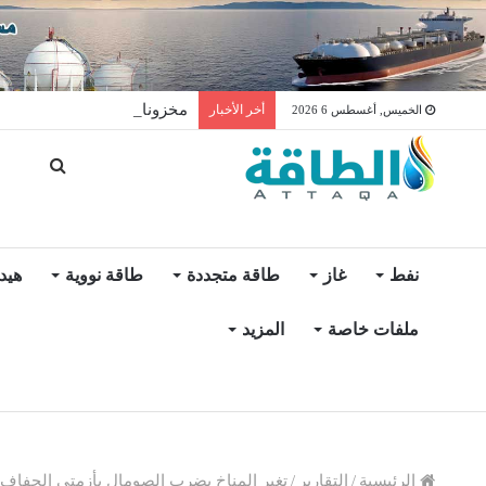
مخزونات النفط الأميركية ترتفع 2.5 مليون برميل عكس ال
أخر الأخبار
الخميس, أغسطس 6 2026
نفط
غاز
طاقة متجددة
طاقة نووية
هيد
ملفات خاصة
المزيد
الرئيسية
/
التقارير
/
تغير المناخ يضرب الصومال بأزمتي الجفاف و