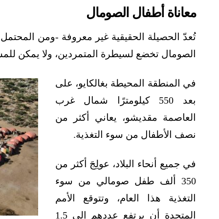
معاناة أطفال الصومال
تُعدّ الحصيلة الحقيقية غير معروفة -ومن المحت
الصومال تخضع لسيطرة المتمردين، ولا يمكن للمسؤو
في المنطقة المحيطة بغالكايو، على
بعد 550 كيلومترًا شمال غرب
العاصمة مقديشو، يعاني أكثر من
نصف الأطفال من سوء التغذية.
في جميع أنحاء البلاد، عولِجَ أكثر من
350 ألف طفل صومالي من سوء
التغذية هذا العام، وتتوقع الأمم
المتحدة أن يرتفع عددهم إلى 1.5