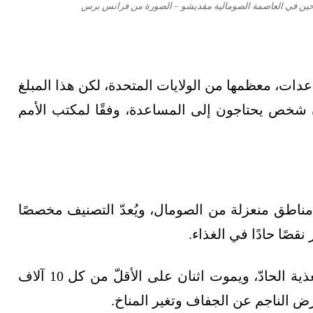
ازحين في العاصمة الصومالية مقديشو – الصورة من فرانس برس
مليار دولار من المساعدات، معظمها من الولايات المتحدة، لكن هذا المبلغ
مليار دولار لما هو مطلوب لـ 7.6 مليون شخص يحتاجون إلى المساعدة، وفقًا لمكتب الأمم
وقع الأمم المتحدة إعلان المجاعة -قريبًا- في 3 مناطق منعزلة من الصومال، ويُعدّ التصنيف مخصصًا
نقصًا حادًا في الغذاء.
ويعاني 30% على الأقلّ من الأطفال من سوء التغذية الحادّ، ويموت اثنان على الأقلّ من كل 10 آلاف
 الناجم عن الجفاف وتغير المناخ.