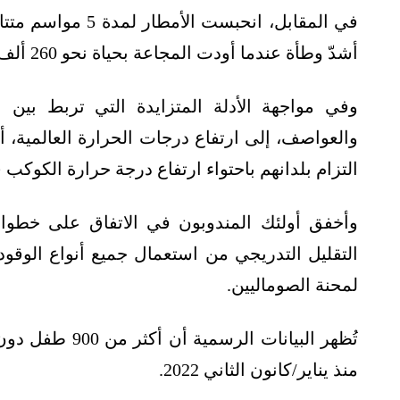
في المقابل، انحبست
أشدّ وطأة عندما أودت المجاعة بحياة نحو 260 ألف شخص.
وفي مواجهة الأدلة المتزايدة التي تربط بين 
والعواصف، إلى ارتفاع درجات الحرارة العالمية، أكد مندوبو ن
التزام بلدانهم باحتواء ارتفاع درجة حرارة الكوكب في المستقب
وأخفق أولئك المندوبون في الاتفاق على خطوا
التقليل التدريجي من استعمال جميع أنواع الوقود
لمحنة الصوماليين.
تُظهر البيانات 
منذ يناير/كانون الثاني 2022.