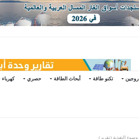
توقعات
روجين
تكنو طاقة
أبحاث الطاقة
حصري
كهرباء
سوء التغذية (تقرير)