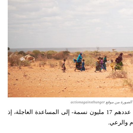
وقع actionagainsthunger
ويحتاج ما يقرب من نصف سكان الصومال -البالغ عددهم 17 مليون نسمة- إلى المساعدة العاجلة، إذ
م والرعي.