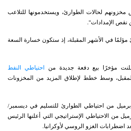
س مخزونهم لحالات الطوارئ، ويستخدمونها للتلاعب
 نقص الإمدادات".
مؤلمًا في الأشهر المقبلة، إذ ستكون خسارة السعة
علنت مؤخرًا بيع دفعة جديدة من
احتياطي النفط
لمقبل، وسط خطط لإطلاق المزيد من المخزونات
 الطاقة الأميركية طرح 15 مليون برميل من احتياطي الطوارئ للتسليم في ديسمبر/
مقبل، ضمن خطة بيع 180 مليون برميل من الاحتياطي الإستراتيجي التي أعلنها الرئيس