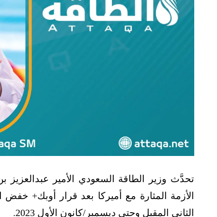
تحدَّث وزير الطاقة السعودي الأمير عبدالعزيز 
الأزمة المثارة مع أميركا بعد قرار أوبك+ خفض ال
الثاني المقبل وحتى ديسمبر/كانون الأول 2023.