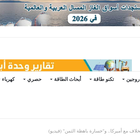
يو
روجين
تكنو طاقة
أبحاث الطاقة
حصري
كهرباء
اف مع أميركا.. و"خسارة باهظة الثمن" (فيديو)