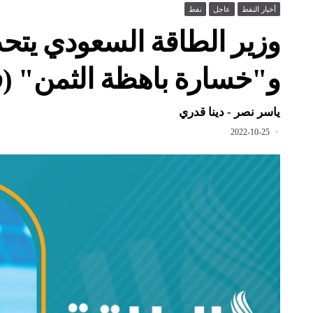
أخبار النفط
عاجل
نفط
وزير الطاقة السعودي يتحد
و"خسارة باهظة الثمن" (ف
ياسر نصر - دينا قدري
2022-10-25