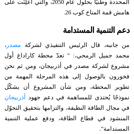
المحددة وطنيًا بحلول عام 2050، والتي أُعلِنَت على
هامش قمة المناخ كوب 26.
دعم التنمية المستدامة
من جانبه، قال الرئيس التنفيذي لشركة
مصدر
،
محمد جميل الرمحي،: " تعدّ محطة كاراداغ أول
مشروع لشركة مصدر في أذربيجان، ومن ثم نحن
فخورون بالوصول إلى هذه المرحلة المهمة من
تطوير المحطة، ومن شأن المشروع أن يشكّل
نموذجًا يُحتذى للمساهمة في دعم جهود
أذربيجان
في مجال الطاقة النظيفة، والتزامها بتحقيق التحوّل
المنشود في قطاع الطاقة، ودفع عملية التنمية
المستدامة".