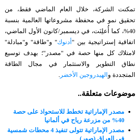
تمكنت الشركة، خلال العام الماضي فقط، من
تحقيق نمو في محفظة مشروعاتها العالمية بنسبة
40%، كما أُعلِنَت، في ديسمبر/كانون الأول الماضي،
اتفاقية إستراتيجية بين "
أدنوك
" و"طاقة" و"مبادلة"
لامتلاك كل منها حصة في "مصدر"؛ بهدف توسيع
نطاق التطوير والاستثمار في مجال الطاقة
المتجددة و
الهيدروجين الأخضر
.
موضوعات متعلقة..
مصدر الإماراتية تخطط للاستحواذ على حصة
40% من مزرعة رياح في ألمانيا
مصدر الإماراتية تتولى تنفيذ 4 محطات شمسية
في العراق (صور)