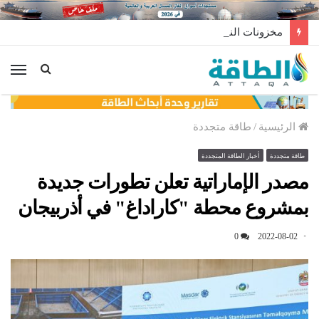
مخزونات النفط الأميركية ترتفع 2.5 مليون برميل عكس التوقعات
الق
الرئيسية
/
طاقة متجددة
طاقة متجددة
أخبار الطاقة المتجددة
مصدر الإماراتية تعلن تطورات جديدة
بمشروع محطة "كاراداغ" في أذربيجان
0
2022-08-02